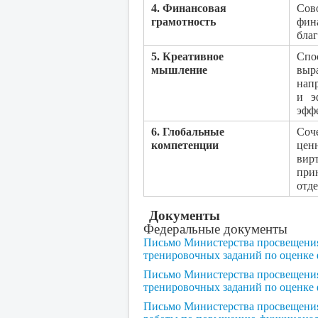
​4. Финансовая
​Со
грамотность​
фин
бла
​5. Креативное
​Сп
мышление
выр
на
и э
эфф
​6. Глобальные
​Со
компетенции
цен
вир
при
отд
Документы
Федеральные документы
Письмо Министерства просвещения
тренировочных заданий по оценке
Письмо Министерства просвещения 
тренировочных заданий по оценке
Письмо Министерства просвещения