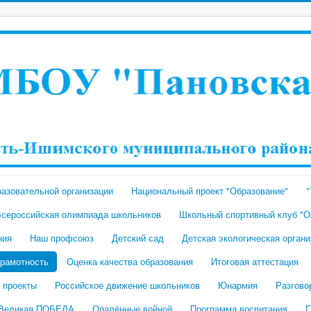
разовательной организации
Национальный проект "Образование"
"
Всероссийская олимпиада школьников
Школьный спортивный клуб "О
ния
Наш профсоюз
Детский сад
Детская экологическая органи
грамотность
Оценка качества образования
Итоговая аттестация
 проекты
Российское движение школьников
Юнармия
Разгово
Великая ПОБЕДА
Опалённые войной
Программа воспитания
Г