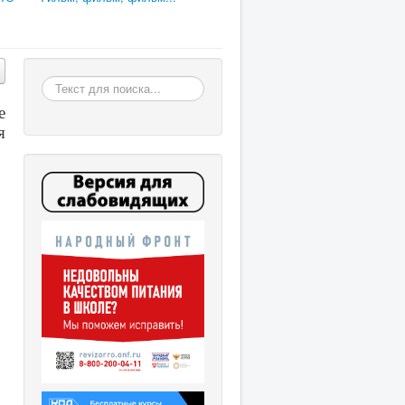
Искать
е
я