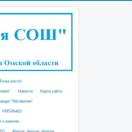
Точка роста"
лимп"
Новости
Карта сайта
зация "Лесовичок"
РИП-ИнКО
р о важном
ТО
Фильм, фильм, фильм...