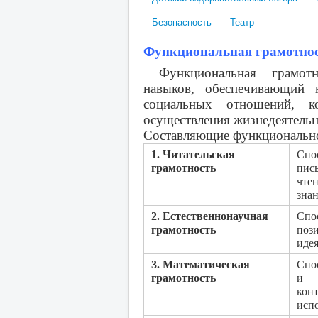
Безопасность
Театр
Функциональная грамотно
Функциональная грамот
навыков, обеспечивающий 
социальных отношений, к
осуществления жизнедеятельн
Составляющие функционально
​​1. Читательская
Спо
грамотность
пис
чте
знан
​2. Естественнонаучная
​Сп
грамотность​
поз
иде
​3. Математическая
​С
грамотность​
и и
кон
исп