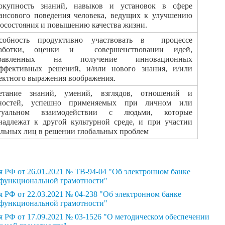
вокупность знаний, навыков и установок в сфере
ансового поведения человека, ведущих к улучшению
госостояния и повышению качества жизни.
особность продуктивно участвовать в процессе
аботки, оценки и совершенствовании идей,
правленных на получение инновационных
ффективных решений, и/или нового знания, и/или
ектного выражения воображения.
четание знаний, умений, взглядов, отношений и
ностей, успешно применяемых при личном или
туальном взаимодействии с людьми, которые
надлежат к другой культурной среде, и при участии
ельных лиц в решении глобальных проблем​
 РФ от 26.01.2021 № ТВ-94-04 "Об электронном банке
 функциональной грамотности"
РФ от 22.03.2021 № 04-238 "Об электронном банке
 функциональной грамотности"
 РФ от 17.09.2021 № 03-1526 "О методическом обеспечении