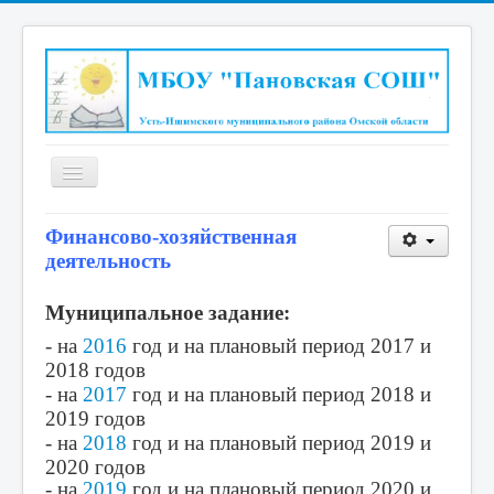
Включить/
выключить
навигацию
Главная страница
Финансово-хозяйственная
деятельность
Сведения об образовательной организации
Национальный проект "Образование"
Муниципальное задание:
"Точка роста"
- на
2016
год и на плановый период 2017 и
2018 годов
Повышающие результаты школы
- на
2017
год и на плановый период 2018 и
Всероссийская олимпиада школьников
2019 годов
- на
2018
год и на плановый период 2019 и
Школьный спортивный клуб "Олимп"
2020 годов
- на
2019
год и на плановый период 2020 и
Новости