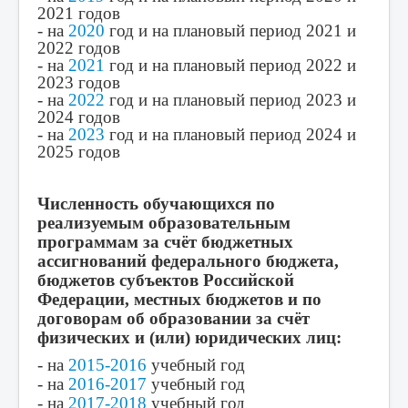
2021 годов
Карта сайта
- на
2020
год и на плановый период 2021 и
2022 годов
Обратная связь
- на
2021
год и на плановый период 2022 и
2023 годов
Организация питания
- на
2022
год и на плановый период 2023 и
2024 годов
Наш профсоюз
- на
2023
год и на плановый период 2024 и
2025 годов
Детский сад
Детская экологическая организация "Лесовичок"
Численность обучающихся по
Наставничество
реализуемым образовательным
программам за счёт бюджетных
Функциональная грамотность
ассигнований федерального бюджета,
Оценка качества образования
бюджетов субъектов Российской
Федерации, местных бюджетов и по
Итоговая аттестация
договорам об образовании за счёт
физических и (или) юридических лиц:
РИП-ИнКО
- на
2015-2016
учебный год
Методическая копилка
- на
2016-2017
учебный год
Конкурсы и проекты
- на
2017-2018
учебный год