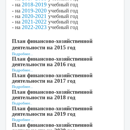
- на
2018-2019
учебный год
Российское движение школьников
- на
2019-2020
учебный год
- на
2020-2021
учебный год
Юнармия
- на
2021-2022
учебный год
Разговор о важном
- на
2022-2023
учебный год
Детский оздоровительный лагерь
План финансово-хозяйственной
Великая ПОБЕДА
деятельности на 2015 год
Подробнее...
Опалённые войной
План финансово-хозяйственной
деятельности на 2016 год
Программа воспитания
Подробнее...
План финансово-хозяйственной
ГТО
деятельности на 2017 год
Фильм, фильм, фильм...
Подробнее...
План финансово-хозяйственной
Безопасность
деятельности на 2018 год
Подробнее..
Театр
План финансово-хозяйственной
деятельности на 2019 год
Подробнее ...
План финансово-хозяйственной