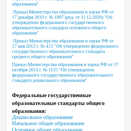
образования"
Российское движение школьников
Приказ Министерства образования и науки РФ от
Юнармия
17 декабря 2010 г. № 1897 (ред. от 11.12.2020) "Об
утверждении федерального государственного
Разговор о важном
образовательного стандарта основного общего
образования"
Детский оздоровительный лагерь
Приказ Министерства образования и науки РФ от
17 мая 2012 г. № 413 "Об утверждении федерального
Великая ПОБЕДА
государственного образовательного стандарта
Опалённые войной
среднего общего образования"
Приказ Министерства образования и науки РФ от 17
Программа воспитания
октября 2013 г. № 1155 "Об утверждении
федерального государственного образовательного
ГТО
стандарта дошкольного образования"
Фильм, фильм, фильм...
Федеральные государственные
Безопасность
образовательные стандарты общего
Театр
образования:
Дошкольное образование
Начальное общее образование
Основное общее образование