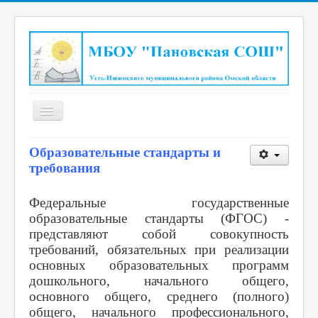
Включить/
выключить
навигацию
Главная страница
Образовательные стандарты и
требования
Сведения об образовательной организации
Национальный проект "Образование"
Федеральные государственные
образовательные стандарты (ФГОС) -
"Точка роста"
представляют собой совокупность
Повышающие результаты школы
требований, обязательных при реализации
основных образовательных программ
Всероссийская олимпиада школьников
дошкольного, начального общего,
Школьный спортивный клуб "Олимп"
основного общего, среднего (полного)
общего, начального профессионального,
Новости