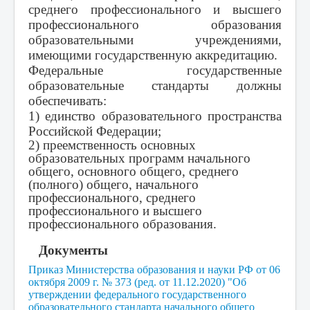
среднего профессионального и высшего
Карта сайта
профессионального образования
образовательными учреждениями,
Обратная связь
имеющими государственную аккредитацию.
Организация питания
Федеральные государственные
образовательные стандарты должны
Наш профсоюз
обеспечивать:
Детский сад
1) единство образовательного пространства
Российской Федерации;
Детская экологическая организация "Лесовичок"
2) преемственность основных
образовательных программ начального
Наставничество
общего, основного общего, среднего
(полного) общего, начального
Функциональная грамотность
профессионального,
среднего
Оценка качества образования
профессионального и высшего
профессионального образования.
Итоговая аттестация
Документы
РИП-ИнКО
Приказ Министерства образования и науки РФ от 06
Методическая копилка
октября 2009 г. № 373 (ред. от 11.12.2020) "Об
утверждении федерального государственного
Конкурсы и проекты
образовательного стандарта начального общего